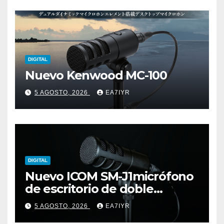
DIGITAL
Nuevo Kenwood MC-100
5 AGOSTO, 2026
EA7IYR
DIGITAL
Nuevo ICOM SM-J1micrófono
de escritorio de doble
elemento premium
5 AGOSTO, 2026
EA7IYR