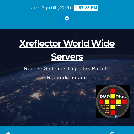
Saltar
Jue. Ago 6th, 2026
1:57:24 PM
al
contenido
Xreflector World Wide
Servers
Red De Sistemas Digitales Para El
Radioaficionado