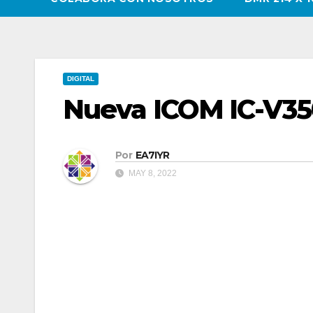
DIGITAL
Nueva ICOM IC-V3
Por
EA7IYR
MAY 8, 2022