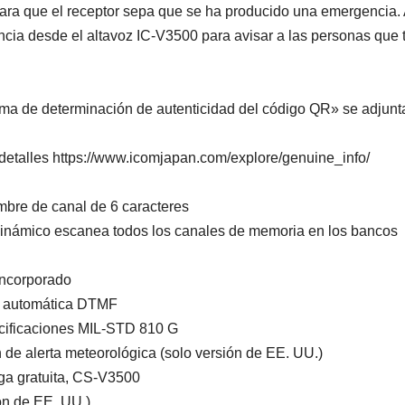
ara que el receptor sepa que se ha producido una emergencia. 
ia desde el altavoz IC-V3500 para avisar a las personas que 
ma de determinación de autenticidad del código QR» se adjunt
 detalles https://www.icomjapan.com/explore/genuine_info/
mbre de canal de 6 caracteres
dinámico escanea todos los canales de memoria en los bancos
incorporado
n automática DTMF
ecificaciones MIL-STD 810 G
 de alerta meteorológica (solo versión de EE. UU.)
ga gratuita, CS-V3500
ón de EE. UU.)