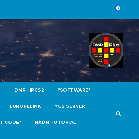
M
DMR+ IPCS2
*SOFTWARE*
EUROPELINK
YCS SERVER
T CODE*
NXDN TUTORIAL