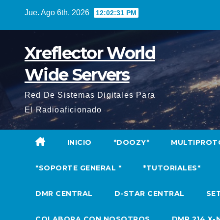
Saltar
Jue. Ago 6th, 2026
12:02:32 PM
al
contenido
Xreflector World
Wide Servers
Red De Sistemas Digitales Para
El Radioaficionado
INICIO
*DOOZY*
MULTIPROT
*SOPORTE GENERAL *
*TUTORIALES*
DMR CENTRAL
D-STAR CENTRAL
SET
COLABORA CON NOSOTROS
DMR 214 X-