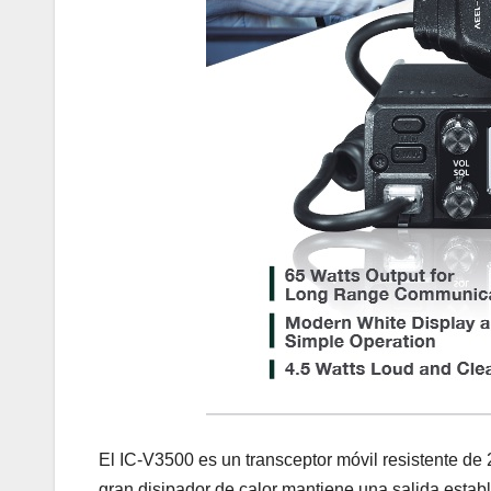
El IC-V3500 es un transceptor móvil resistente de
gran disipador de calor mantiene una salida establ