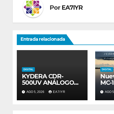
Por
EA7IYR
Entrada relacionada
DIGITAL
DIGITAL
KYDERA CDR-
Nue
500UV ANÁLOGO
MC-
DIGITAL
AGO 5, 2026
EA7IYR
AGO 5