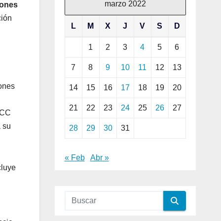
marzo 2022
iones
ción
L
M
X
J
V
S
D
1
2
3
4
5
6
7
8
9
10
11
12
13
iones
14
15
16
17
18
19
20
21
22
23
24
25
26
27
 FCC
a su
28
29
30
31
« Feb
Abr »
cluye