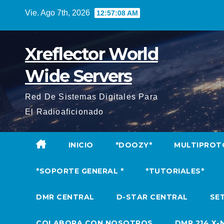
Saltar
Vie. Ago 7th, 2026
12:57:09 AM
al
contenido
Xreflector World
Wide Servers
Red De Sistemas Digitales Para
El Radioaficionado
INICIO
*DOOZY*
MULTIPROT
*SOPORTE GENERAL *
*TUTORIALES*
DMR CENTRAL
D-STAR CENTRAL
SET
COLABORA CON NOSOTROS
DMR 214 X-