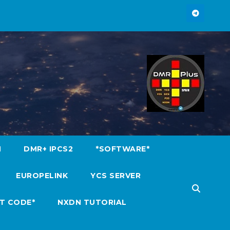
M
DMR+ IPCS2
*SOFTWARE*
EUROPELINK
YCS SERVER
T CODE*
NXDN TUTORIAL