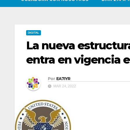
DIGITAL
La nueva estructura
entra en vigencia el
Por
EA7IYR
MAR 24, 2022