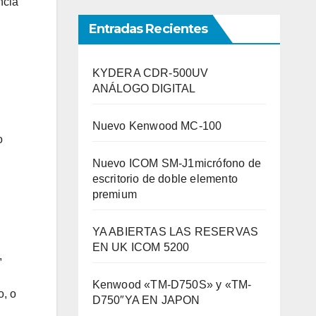
ncia
Entradas Recientes
KYDERA CDR-500UV
ANÁLOGO DIGITAL
Nuevo Kenwood MC-100
o
Nuevo ICOM SM-J1micrófono de
escritorio de doble elemento
premium
YA ABIERTAS LAS RESERVAS
EN UK ICOM 5200
,
Kenwood «TM-D750S» y «TM-
o, o
D750″YA EN JAPON