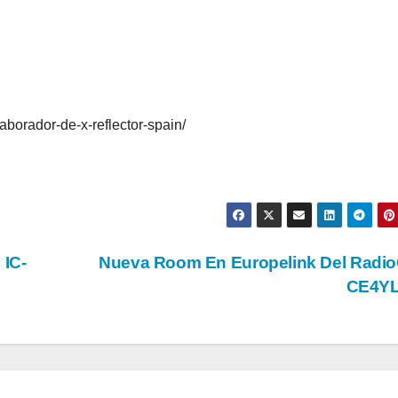
laborador-de-x-reflector-spain/
 IC-
Nueva Room En Europelink Del Radio
CE4Y