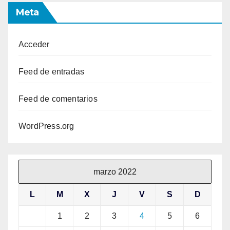
Meta
Acceder
Feed de entradas
Feed de comentarios
WordPress.org
marzo 2022
L
M
X
J
V
S
D
1
2
3
4
5
6