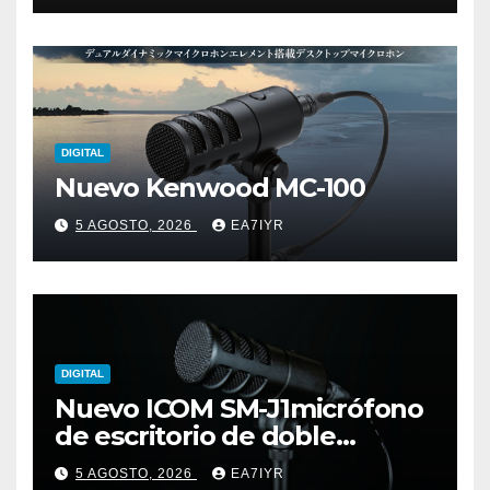
DIGITAL
Nuevo Kenwood MC-100
5 AGOSTO, 2026
EA7IYR
DIGITAL
Nuevo ICOM SM-J1micrófono
de escritorio de doble
elemento premium
5 AGOSTO, 2026
EA7IYR