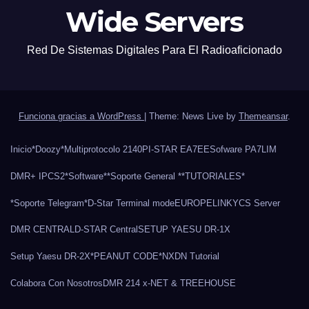
Wide Servers
Red De Sistemas Digitales Para El Radioaficionado
Funciona gracias a WordPress
|
Theme: News Live by
Themeansar
.
Inicio
*Doozy*
Multiprotocolo 2140
PI-STAR EA7EE
Sofware PA7LIM
DMR+ IPCS2
*Software*
*Soporte General *
*TUTORIALES*
*Soporte Telegram*
D-Star Terminal mode
EUROPELINK
YCS Server
DMR CENTRAL
D-STAR Central
SETUP YAESU DR-1X
Setup Yaesu DR-2X
*PEANUT CODE*
NXDN Tutorial
Colabora Con Nosotros
DMR 214 x-NET & TREEHOUSE