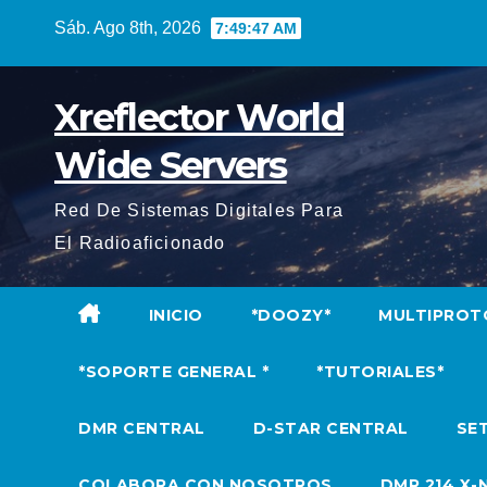
Saltar
Sáb. Ago 8th, 2026
7:49:48 AM
al
contenido
Xreflector World
Wide Servers
Red De Sistemas Digitales Para
El Radioaficionado
INICIO
*DOOZY*
MULTIPROT
*SOPORTE GENERAL *
*TUTORIALES*
DMR CENTRAL
D-STAR CENTRAL
SET
COLABORA CON NOSOTROS
DMR 214 X-