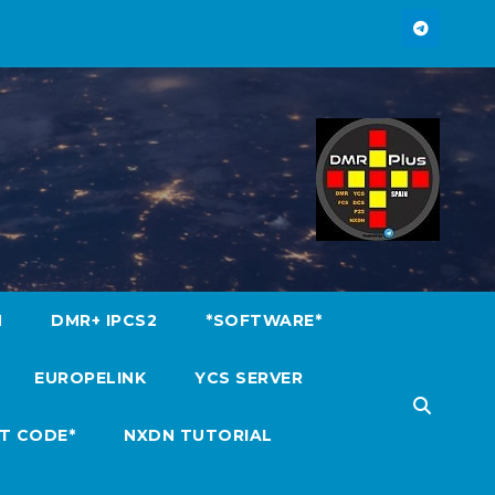
M
DMR+ IPCS2
*SOFTWARE*
EUROPELINK
YCS SERVER
T CODE*
NXDN TUTORIAL