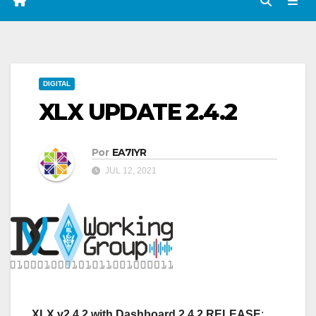
DIGITAL
XLX UPDATE 2.4.2
Por
EA7IYR
JUL 12, 2021
XLX v2.4.2 with Dashboard 2.4.2
RELEASE
: