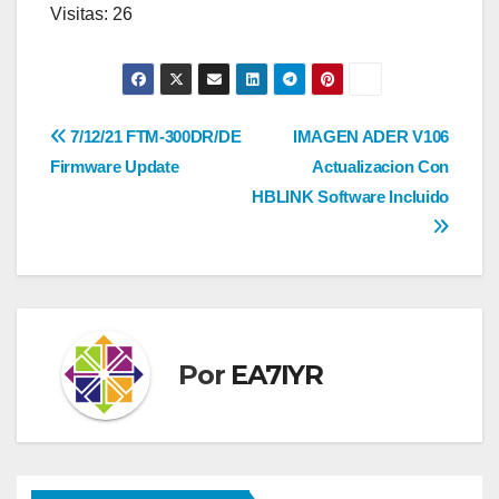
Visitas: 26
Navegación
7/12/21 FTM-300DR/DE
IMAGEN ADER V106
Firmware Update
Actualizacion Con
de
HBLINK Software Incluido
entradas
Por
EA7IYR