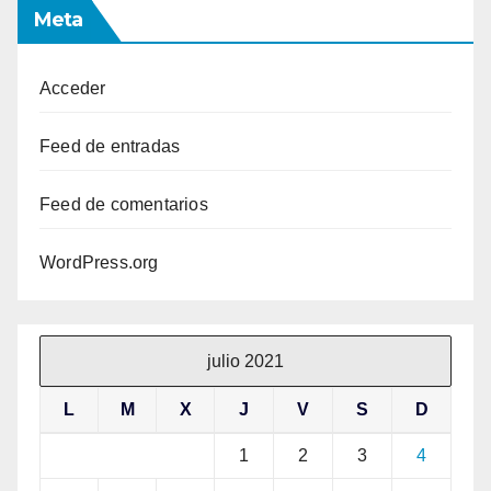
Meta
Acceder
Feed de entradas
Feed de comentarios
WordPress.org
julio 2021
L
M
X
J
V
S
D
1
2
3
4