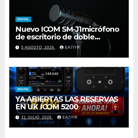
DIGITAL
Nuevo ICOM SM-J1micrófono
de escritorio de doble
elemento premium
5 AGOSTO, 2026
EA7IYR
DIGITAL
YA ABIERTAS LAS RESERVAS
EN UK ICOM 5200
31 JULIO, 2026
EA7IYR