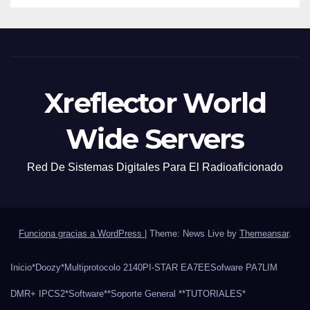
Xreflector World
Wide Servers
Red De Sistemas Digitales Para El Radioaficionado
Funciona gracias a WordPress
|
Theme: News Live by
Themeansar
.
Inicio
*Doozy*
Multiprotocolo 2140
PI-STAR EA7EE
Sofware PA7LIM
DMR+ IPCS2
*Software*
*Soporte General *
*TUTORIALES*