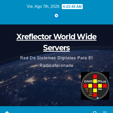
Saltar
Vie. Ago 7th, 2026
4:23:46 AM
al
contenido
Xreflector World Wide
Servers
Red De Sistemas Digitales Para El
Radioaficionado