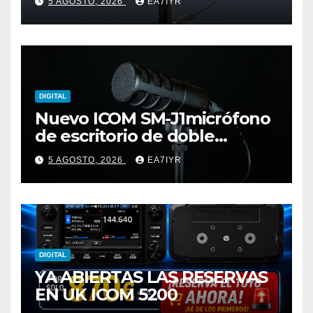
5 AGOSTO, 2026
EA7IYR
DIGITAL
Nuevo ICOM SM-J1micrófono
de escritorio de doble
elemento premium
5 AGOSTO, 2026
EA7IYR
DIGITAL
YA ABIERTAS LAS RESERVAS
EN UK ICOM 5200