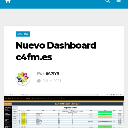
DIGITAL
Nuevo Dashboard
c4fm.es
Por
EA7IYR
JUL 4, 2021