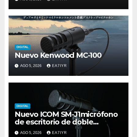
DIGITAL
Nuevo Kenwood MC-100
AGO 5, 2026
EA7IYR
DIGITAL
Nuevo ICOM SM-J1micrófono
de escritorio de doble
elemento premium
AGO 5, 2026
EA7IYR