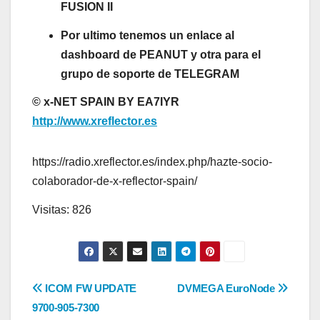
FUSION II
Por ultimo tenemos un enlace al
dashboard de PEANUT y otra para el
grupo de soporte de TELEGRAM
© x-NET SPAIN BY EA7IYR
http://www.xreflector.es
https://radio.xreflector.es/index.php/hazte-socio-
colaborador-de-x-reflector-spain/
Visitas: 826
Navegación
ICOM FW UPDATE
DVMEGA EuroNode
9700-905-7300