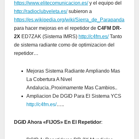
https://www.elitecomunicacion.es/
y el equipo del
http://radioclubveleta.es/
subieron a
https://es.wikipedia.org/wiki/Sierra_de_Parapanda
para hacer mejoras en el repetidor de
C4FM DR-
2X
ED7ZAK (Sistema IMRS)
http://c4fm.es/
Tanto
de sistema radiante como de optimizacion del
repetidor…
Mejoras Sistema Radiante Ampliando Mas
La Cobertura A Nivel
Andalucia..Proximamente Mas Cambios..
Ampliacion De DGID Para El Sistema YCS
http://c4fm.es/
…..
DGID Ahora «FIJOS» En El Repetidor
: