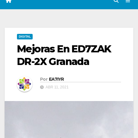
DIGITAL
Mejoras En ED7ZAK
DR-2X Granada
Por
EA7IYR
ABR 11, 2021