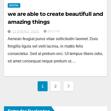
DIGITAL
we are able to create beautifull and
amazing things
12 ENERO, 2020
EA7IYR
Aenean feugiat purus vitae sollicitudin laoreet. Duis
fringilla ligula vel velit lacinia, in mattis felis
consectetur. Sed at pretium orci. Ut tempus libero odio,
sit amet consequat neque pretium ut.…
Paginación
1
2
de
entradas