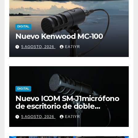
DIGITAL
Nuevo Kenwood MC-100
5 AGOSTO, 2026
EA7IYR
DIGITAL
Nuevo ICOM SM-J1micrófono
de escritorio de doble
elemento premium
5 AGOSTO, 2026
EA7IYR