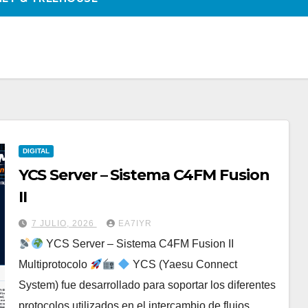
DIGITAL
YCS Server – Sistema C4FM Fusion
II
7 JULIO, 2026
EA7IYR
YCS Server – Sistema C4FM Fusion II
Multiprotocolo
YCS (Yaesu Connect
System) fue desarrollado para soportar los diferentes
protocolos utilizados en el intercambio de flujos