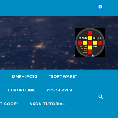
M
DMR+ IPCS2
*SOFTWARE*
EUROPELINK
YCS SERVER
T CODE*
NXDN TUTORIAL