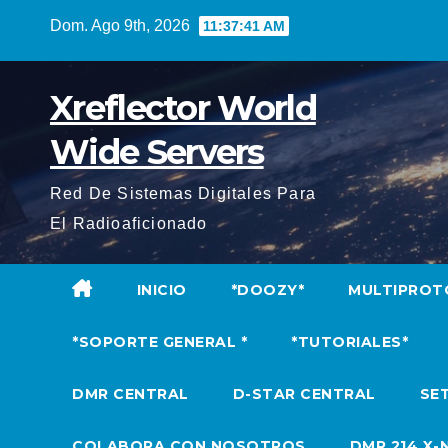
Saltar
Dom. Ago 9th, 2026
11:37:42 AM
al
contenido
Xreflector World
Wide Servers
Red De Sistemas Digitales Para
El Radioaficionado
INICIO
*DOOZY*
MULTIPROT
*SOPORTE GENERAL *
*TUTORIALES*
DMR CENTRAL
D-STAR CENTRAL
SET
COLABORA CON NOSOTROS
DMR 214 X-