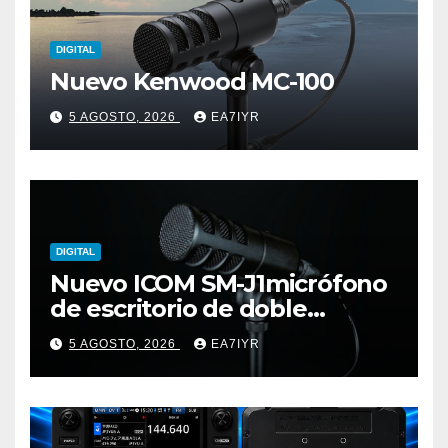
DIGITAL
Nuevo Kenwood MC-100
5 AGOSTO, 2026
EA7IYR
DIGITAL
Nuevo ICOM SM-J1micrófono
de escritorio de doble
elemento premium
5 AGOSTO, 2026
EA7IYR