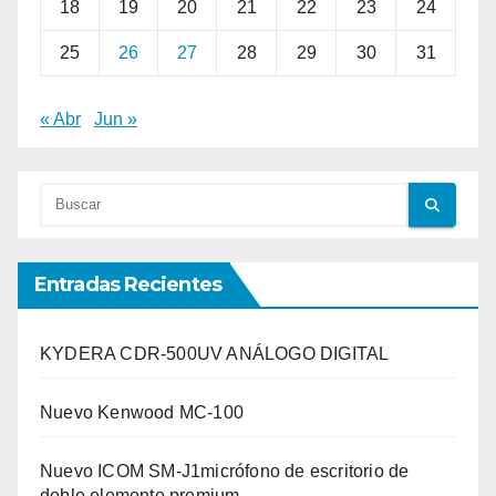
18
19
20
21
22
23
24
25
26
27
28
29
30
31
« Abr
Jun »
Entradas Recientes
KYDERA CDR-500UV ANÁLOGO DIGITAL
Nuevo Kenwood MC-100
Nuevo ICOM SM-J1micrófono de escritorio de
doble elemento premium