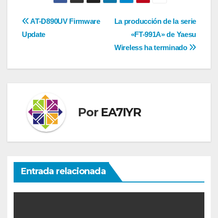
Navegación
AT-D890UV Firmware
La producción de la serie
Update
«FT-991A» de Yaesu
de
Wireless ha terminado
entradas
Por
EA7IYR
Entrada relacionada