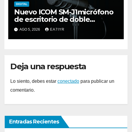
DIGITAL
Nuevo ICOM SM-J1micrófono
de escritorio de doble
elemento premium
AGO 5, 2026
EA7IYR
Deja una respuesta
Lo siento, debes estar
conectado
para publicar un
comentario.
Entradas Recientes