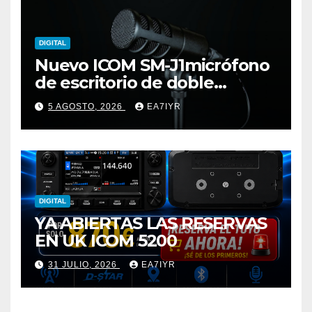
DIGITAL
Nuevo ICOM SM-J1micrófono
de escritorio de doble
elemento premium
5 AGOSTO, 2026
EA7IYR
DIGITAL
YA ABIERTAS LAS RESERVAS
EN UK ICOM 5200
31 JULIO, 2026
EA7IYR