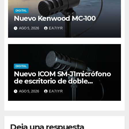
DIGITAL
Nuevo Kenwood MC-100
AGO 5, 2026
EA7IYR
DIGITAL
Nuevo ICOM SM-J1micrófono
de escritorio de doble
elemento premium
AGO 5, 2026
EA7IYR
Deja una respuesta