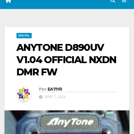
DIGITAL
ANYTONE D890UV
V1.04 OFFICIAL NXDN
DMR FW
Por
EA7IYR
MAR 7, 2026