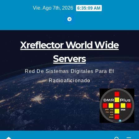
Saltar
Vie. Ago 7th, 2026
6:35:11 AM
al
contenido
Xreflector World Wide
Servers
Red De Sistemas Digitales Para El
Radioaficionado