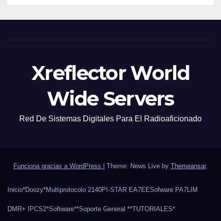
Xreflector World
Wide Servers
Red De Sistemas Digitales Para El Radioaficionado
Funciona gracias a WordPress
|
Theme: News Live by
Themeansar
.
Inicio
*Doozy*
Multiprotocolo 2140
PI-STAR EA7EE
Sofware PA7LIM
DMR+ IPCS2
*Software*
*Soporte General *
*TUTORIALES*