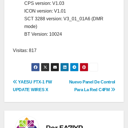
CPS version: V1.03
ICON version: V1.01
SCT 3288 version: V3_01_01A6 (DMR
mode)
BT Version: 10024
Visitas: 817
Navegación
YAESU FTX-1 FW
Nuevo Panel De Control
UPDATE WIRES X
Para La Red C4FM
de
entradas
Por
EA7IYR