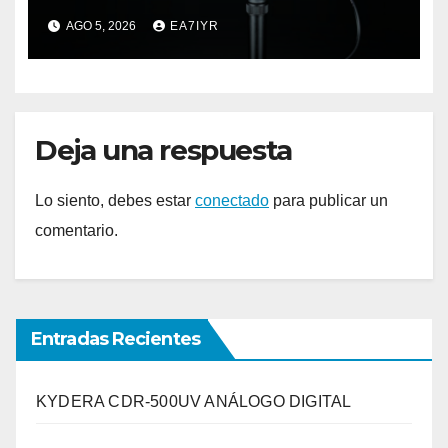
elemento premium
AGO 5, 2026
EA7IYR
Deja una respuesta
Lo siento, debes estar
conectado
para publicar un
comentario.
Entradas Recientes
KYDERA CDR-500UV ANÁLOGO DIGITAL