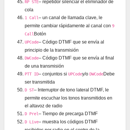
– repetidor silenciar el eliminador de
RP STE
cola
– un canal de llamada clave, le
1 Call
permite cambiar rápidamente al canal con
9
Botón
Call
– Código DTMF que se envía al
UPCode
principio de la transmisión
– Código DTMF que se envía al final
DWCode
de una transmisión
– conjuntos si
y/o
Debe
PTT ID
UPCode
DWCode
ser transmitida
– Interruptor de tono lateral DTMF, le
D ST
permite escuchar los tonos transmitidos en
el altavoz de radio
– Tiempo de precarga DTMF
D Prel
– muestra los códigos DTMF
D Live
recibidos por radio en el centro de la