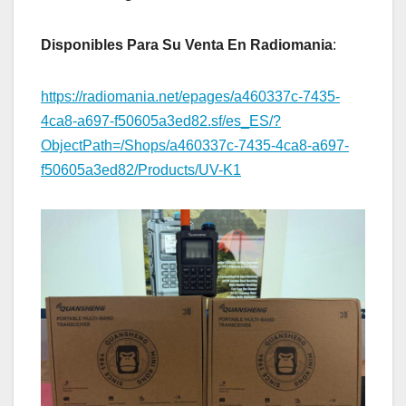
Disponibles Para Su Venta En Radiomania
:
https://radiomania.net/epages/a460337c-7435-
4ca8-a697-f50605a3ed82.sf/es_ES/?
ObjectPath=/Shops/a460337c-7435-4ca8-a697-
f50605a3ed82/Products/UV-K1