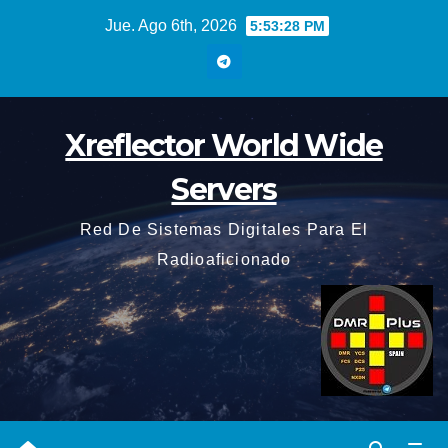
Saltar
Jue. Ago 6th, 2026
5:53:29 PM
al
contenido
Xreflector World Wide
Servers
Red De Sistemas Digitales Para El
Radioaficionado