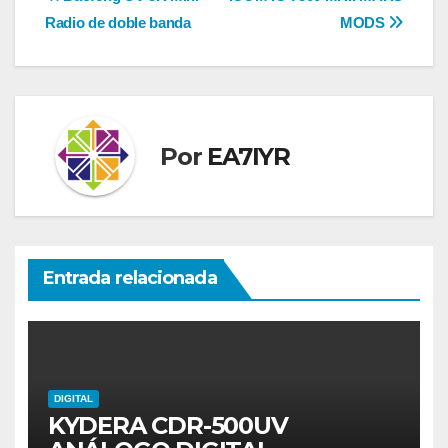
Navegación
Radio de doble banda
MODS
de
entradas
Por
EA7IYR
Entrada relacionada
DIGITAL
KYDERA CDR-500UV