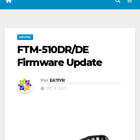
DIGITAL
FTM-510DR/DE
Firmware Update
Por
EA7IYR
DIC 9, 2025