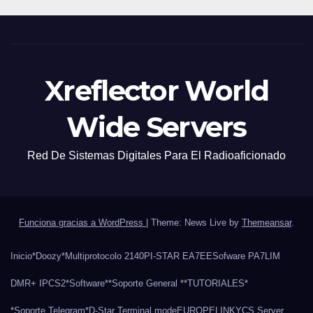
Xreflector World
Wide Servers
Red De Sistemas Digitales Para El Radioaficionado
Funciona gracias a WordPress
|
Theme: News Live by
Themeansar
.
Inicio
*Doozy*
Multiprotocolo 2140
PI-STAR EA7EE
Sofware PA7LIM
DMR+ IPCS2
*Software*
*Soporte General *
*TUTORIALES*
*Soporte Telegram*
D-Star Terminal mode
EUROPELINK
YCS Server