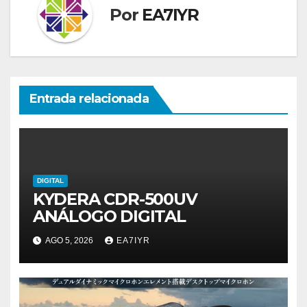
Por
EA7IYR
Entrada relacionada
DIGITAL
KYDERA CDR-500UV
ANÁLOGO DIGITAL
AGO 5, 2026
EA7IYR