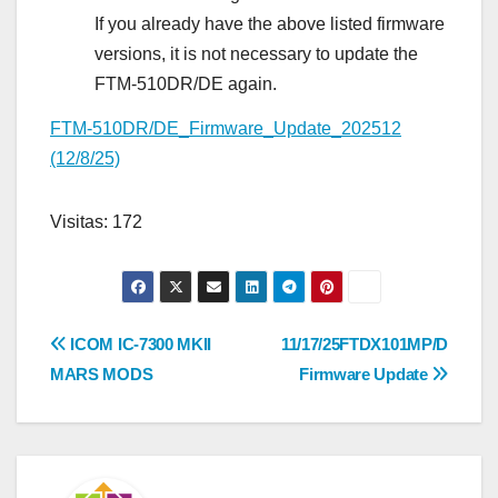
If you already have the above listed firmware
versions, it is not necessary to update the
FTM-510DR/DE again.
FTM-510DR/DE_Firmware_Update_202512
(12/8/25)
Visitas: 172
Navegación
ICOM IC-7300 MKII
11/17/25FTDX101MP/D
MARS MODS
Firmware Update
de
entradas