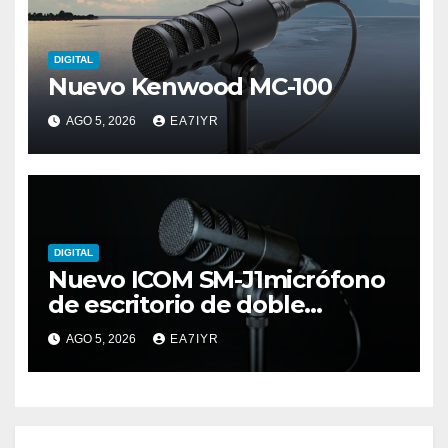
DIGITAL
Nuevo Kenwood MC-100
AGO 5, 2026
EA7IYR
DIGITAL
Nuevo ICOM SM-J1micrófono
de escritorio de doble
elemento premium
AGO 5, 2026
EA7IYR