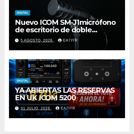
DIGITAL
Nuevo ICOM SM-J1micrófono
de escritorio de doble
elemento premium
5 AGOSTO, 2026
EA7IYR
DIGITAL
YA ABIERTAS LAS RESERVAS
EN UK ICOM 5200
31 JULIO, 2026
EA7IYR