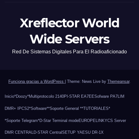
Xreflector World
Wide Servers
Red De Sistemas Digitales Para El Radioaficionado
Funciona gracias a WordPress
|
Theme: News Live by
Themeansar
.
Inicio
*Doozy*
Multiprotocolo 2140
PI-STAR EA7EE
Sofware PA7LIM
DMR+ IPCS2
*Software*
*Soporte General *
*TUTORIALES*
*Soporte Telegram*
D-Star Terminal mode
EUROPELINK
YCS Server
DMR CENTRAL
D-STAR Central
SETUP YAESU DR-1X