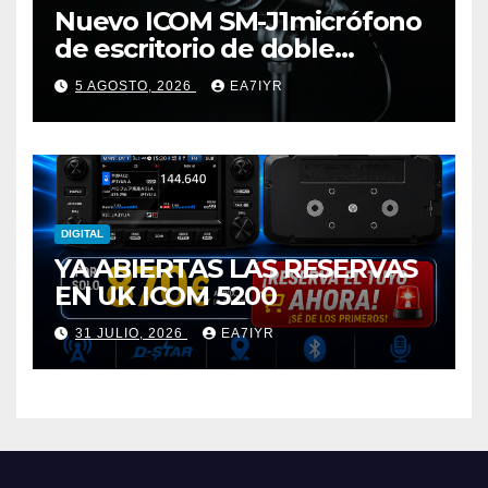
Nuevo ICOM SM-J1micrófono
de escritorio de doble
elemento premium
5 AGOSTO, 2026
EA7IYR
DIGITAL
YA ABIERTAS LAS RESERVAS
EN UK ICOM 5200
31 JULIO, 2026
EA7IYR