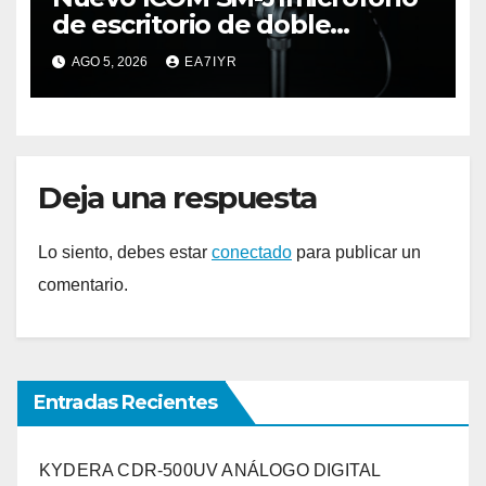
de escritorio de doble
elemento premium
AGO 5, 2026
EA7IYR
Deja una respuesta
Lo siento, debes estar
conectado
para publicar un
comentario.
Entradas Recientes
KYDERA CDR-500UV ANÁLOGO DIGITAL