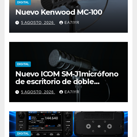
DIGITAL
Nuevo Kenwood MC-100
5 AGOSTO, 2026
EA7IYR
DIGITAL
Nuevo ICOM SM-J1micrófono
de escritorio de doble
elemento premium
5 AGOSTO, 2026
EA7IYR
DIGITAL