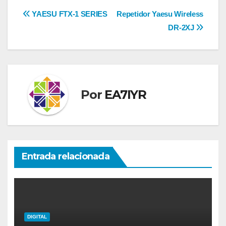
Navegación
YAESU FTX-1 SERIES
Repetidor Yaesu Wireless
DR-2XJ
de
entradas
Por
EA7IYR
Entrada relacionada
DIGITAL