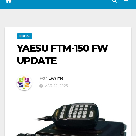
DIGITAL
YAESU FTM-150 FW
UPDATE
Por
EA7IYR
ABR 22, 2025