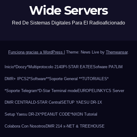
Wide Servers
Red De Sistemas Digitales Para El Radioaficionado
Funciona gracias a WordPress
|
Theme: News Live by
Themeansar
.
Inicio
*Doozy*
Multiprotocolo 2140
PI-STAR EA7EE
Sofware PA7LIM
DMR+ IPCS2
*Software*
*Soporte General *
*TUTORIALES*
*Soporte Telegram*
D-Star Terminal mode
EUROPELINK
YCS Server
DMR CENTRAL
D-STAR Central
SETUP YAESU DR-1X
Setup Yaesu DR-2X
*PEANUT CODE*
NXDN Tutorial
Colabora Con Nosotros
DMR 214 x-NET & TREEHOUSE