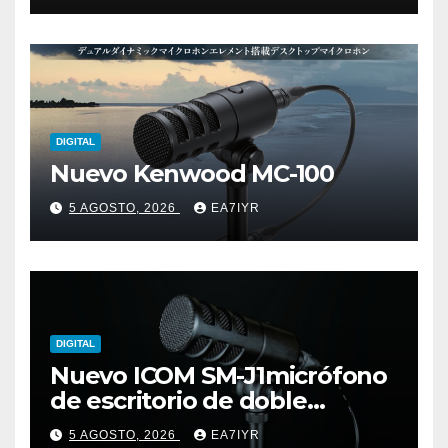
DIGITAL
Nuevo Kenwood MC-100
5 AGOSTO, 2026
EA7IYR
DIGITAL
Nuevo ICOM SM-J1micrófono
de escritorio de doble
elemento premium
5 AGOSTO, 2026
EA7IYR