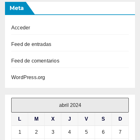
Meta
Acceder
Feed de entradas
Feed de comentarios
WordPress.org
abril 2024
L
M
X
J
V
S
D
1
2
3
4
5
6
7