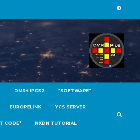
M
DMR+ IPCS2
*SOFTWARE*
EUROPELINK
YCS SERVER
T CODE*
NXDN TUTORIAL