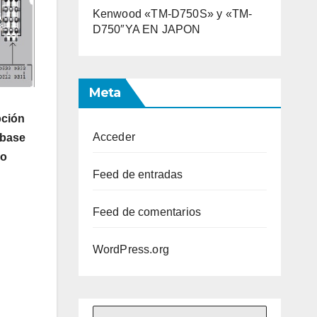
Kenwood «TM-D750S» y «TM-
D750″YA EN JAPON
Meta
pción
Acceder
 base
ro
Feed de entradas
Feed de comentarios
WordPress.org