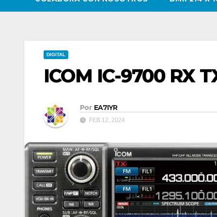
DIGITAL
ICOM IC-9700 RX T
Por
EA7IYR
FEB 12, 2024