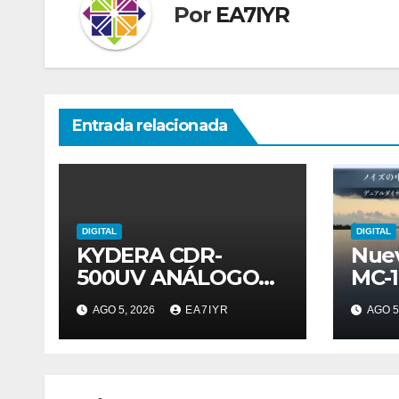
Por
EA7IYR
Entrada relacionada
DIGITAL
DIGITAL
KYDERA CDR-
Nue
500UV ANÁLOGO
MC-
DIGITAL
AGO 5, 2026
EA7IYR
AGO 5