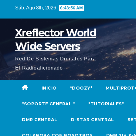
Saltar
Sáb. Ago 8th, 2026
6:43:58 AM
al
contenido
Xreflector World
Wide Servers
Red De Sistemas Digitales Para
El Radioaficionado
INICIO
*DOOZY*
MULTIPROT
*SOPORTE GENERAL *
*TUTORIALES*
DMR CENTRAL
D-STAR CENTRAL
SET
COLABORA CON NOSOTROS
DMR 214 X-