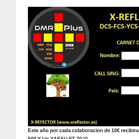
Este año por cada colaboracion de 10€ recibir
500 Y Un YAESU FT-70 !!!