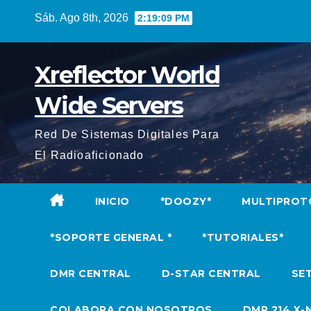
Saltar
Sáb. Ago 8th, 2026
2:19:11 PM
al
contenido
Xreflector World
Wide Servers
Red De Sistemas Digitales Para
El Radioaficionado
INICIO
*DOOZY*
MULTIPROT
*SOPORTE GENERAL *
*TUTORIALES*
DMR CENTRAL
D-STAR CENTRAL
SET
COLABORA CON NOSOTROS
DMR 214 X-