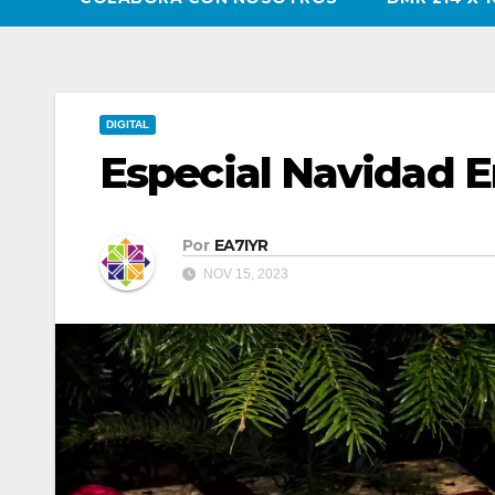
DIGITAL
Especial Navidad E
Por
EA7IYR
NOV 15, 2023