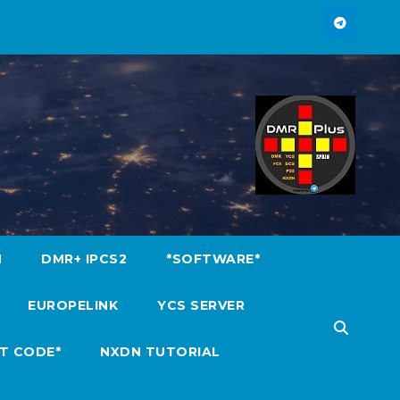
M
DMR+ IPCS2
*SOFTWARE*
EUROPELINK
YCS SERVER
T CODE*
NXDN TUTORIAL