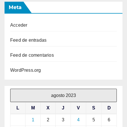
Meta
Acceder
Feed de entradas
Feed de comentarios
WordPress.org
agosto 2023
L
M
X
J
V
S
D
1
2
3
4
5
6