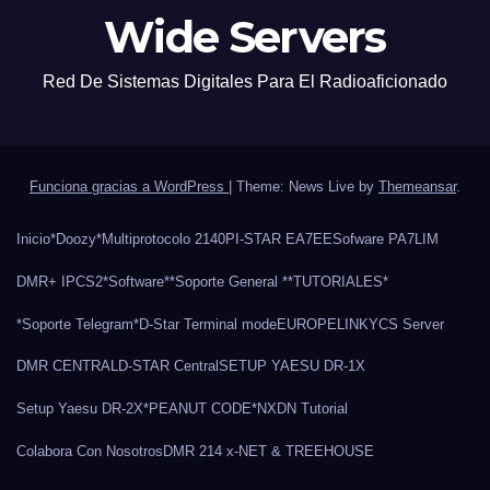
Wide Servers
Red De Sistemas Digitales Para El Radioaficionado
Funciona gracias a WordPress
|
Theme: News Live by
Themeansar
.
Inicio
*Doozy*
Multiprotocolo 2140
PI-STAR EA7EE
Sofware PA7LIM
DMR+ IPCS2
*Software*
*Soporte General *
*TUTORIALES*
*Soporte Telegram*
D-Star Terminal mode
EUROPELINK
YCS Server
DMR CENTRAL
D-STAR Central
SETUP YAESU DR-1X
Setup Yaesu DR-2X
*PEANUT CODE*
NXDN Tutorial
Colabora Con Nosotros
DMR 214 x-NET & TREEHOUSE