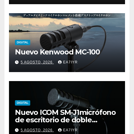
DIGITAL
Nuevo Kenwood MC-100
5 AGOSTO, 2026
EA7IYR
DIGITAL
Nuevo ICOM SM-J1micrófono
de escritorio de doble
elemento premium
5 AGOSTO, 2026
EA7IYR