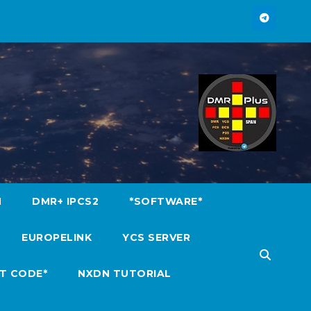
M
DMR+ IPCS2
*SOFTWARE*
EUROPELINK
YCS SERVER
T CODE*
NXDN TUTORIAL