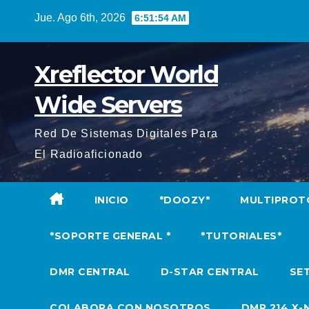
Saltar
Jue. Ago 6th, 2026
6:51:55 AM
al
contenido
Xreflector World
Wide Servers
Red De Sistemas Digitales Para
El Radioaficionado
INICIO
*DOOZY*
MULTIPROT
*SOPORTE GENERAL *
*TUTORIALES*
DMR CENTRAL
D-STAR CENTRAL
SET
COLABORA CON NOSOTROS
DMR 214 X-