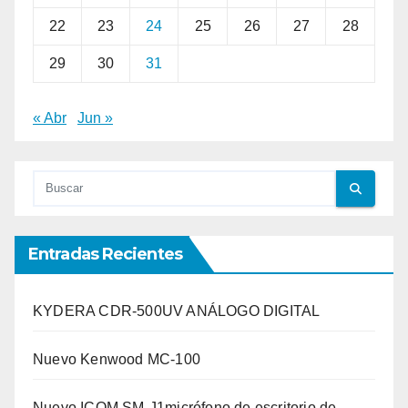
22
23
24
25
26
27
28
29
30
31
« Abr
Jun »
Entradas Recientes
KYDERA CDR-500UV ANÁLOGO DIGITAL
Nuevo Kenwood MC-100
Nuevo ICOM SM-J1micrófono de escritorio de