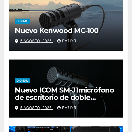
DIGITAL
Nuevo Kenwood MC-100
5 AGOSTO, 2026
EA7IYR
DIGITAL
Nuevo ICOM SM-J1micrófono
de escritorio de doble
elemento premium
5 AGOSTO, 2026
EA7IYR