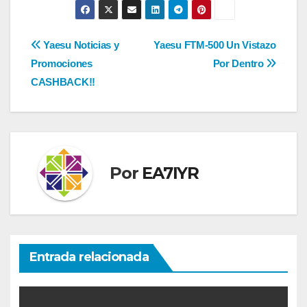
Navegación
Yaesu Noticias y
Yaesu FTM-500 Un Vistazo
Promociones
Por Dentro
de
CASHBACK!!
entradas
Por
EA7IYR
Entrada relacionada