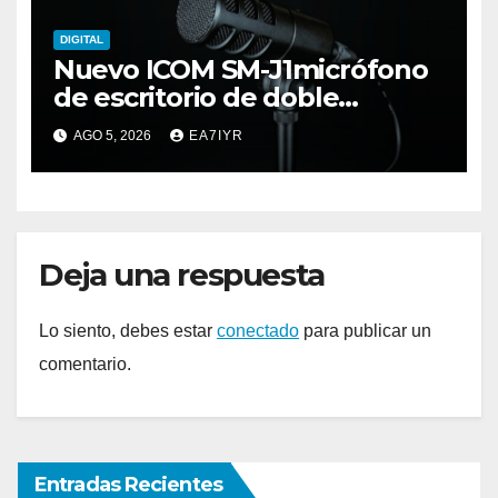
DIGITAL
Nuevo ICOM SM-J1micrófono
de escritorio de doble
elemento premium
AGO 5, 2026
EA7IYR
Deja una respuesta
Lo siento, debes estar
conectado
para publicar un
comentario.
Entradas Recientes