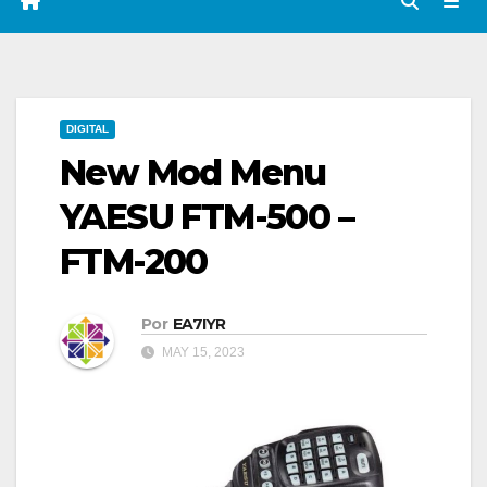
DIGITAL
New Mod Menu
YAESU FTM-500 –
FTM-200
Por
EA7IYR
MAY 15, 2023