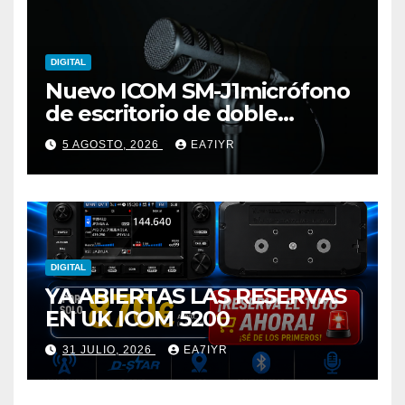
DIGITAL
Nuevo ICOM SM-J1micrófono
de escritorio de doble
elemento premium
5 AGOSTO, 2026
EA7IYR
DIGITAL
YA ABIERTAS LAS RESERVAS
EN UK ICOM 5200
31 JULIO, 2026
EA7IYR