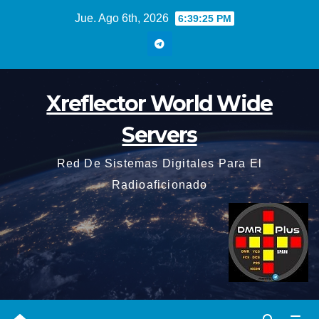
Saltar
Jue. Ago 6th, 2026
6:39:26 PM
al
contenido
Xreflector World Wide
Servers
Red De Sistemas Digitales Para El
Radioaficionado