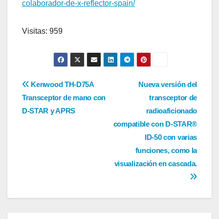
colaborador-de-x-reflector-spain/
Visitas: 959
Navegación
Kenwood TH-D75A
Nueva versión del
Transceptor de mano con
transceptor de
de
D-STAR y APRS
radioaficionado
entradas
compatible con D-STAR®
ID-50 con varias
funciones, como la
visualización en cascada.