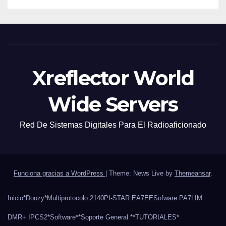
Xreflector World
Wide Servers
Red De Sistemas Digitales Para El Radioaficionado
Funciona gracias a WordPress
|
Theme: News Live by
Themeansar
.
Inicio
*Doozy*
Multiprotocolo 2140
PI-STAR EA7EE
Sofware PA7LIM
DMR+ IPCS2
*Software*
*Soporte General *
*TUTORIALES*