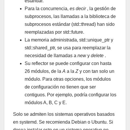
estándar.
Para la concurrencia,
es decir
, la gestión de
subprocesos, las llamadas a la biblioteca de
subprocesos estándar (std::thread) han sido
reemplazadas por std::future.
La memoria administrada, std::unique_ptr y
std::shared_ptr, se usa para reemplazar la
necesidad de llamadas a
new
y
delete
.
Su reflector se puede configurar con hasta
26 módulos, de la
A
a la
Z
y con tan solo un
módulo. Para otras opciones, los módulos
de configuración no tienen que ser
contiguos. Por ejemplo, podría configurar los
módulos A, B, C y E.
Solo se admiten los sistemas operativos basados ​​
en systemd. Se recomienda Debian o Ubuntu. Si
desea instalar esto en un sistema operativo no