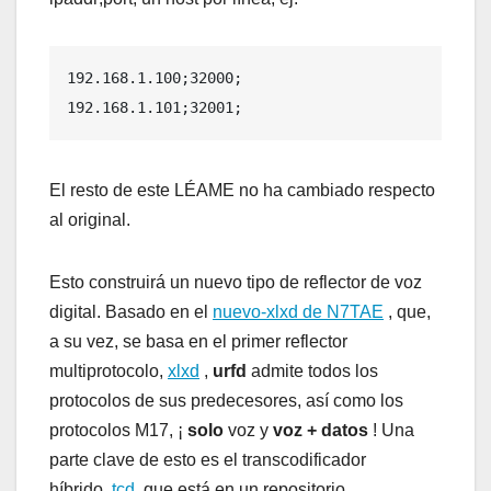
192.168.1.100;32000;

192.168.1.101;32001;
El resto de este LÉAME no ha cambiado respecto
al original.
Esto construirá un nuevo tipo de reflector de voz
digital. Basado en el
nuevo-xlxd de N7TAE
, que,
a su vez, se basa en el primer reflector
multiprotocolo,
xlxd
,
urfd
admite todos los
protocolos de sus predecesores, así como los
protocolos M17, ¡
solo
voz y
voz + datos
! Una
parte clave de esto es el transcodificador
híbrido,
tcd
, que está en un repositorio