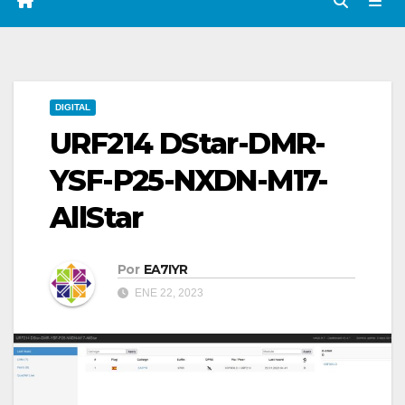
DIGITAL
URF214 DStar-DMR-
YSF-P25-NXDN-M17-
AllStar
Por
EA7IYR
ENE 22, 2023