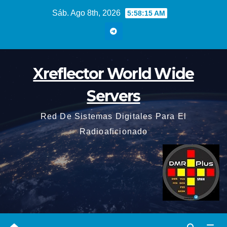
Saltar
Sáb. Ago 8th, 2026
5:58:16 AM
al
contenido
Xreflector World Wide
Servers
Red De Sistemas Digitales Para El
Radioaficionado