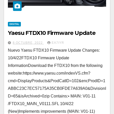
DIGITAL
Yaesu FTDX10 Firmware Update
8 OCTUBRE, 2022
EA7IYR
Nuevo Yaesu FTDX10 Firmware Update Changes:
10/4/22FTDX10 Firmware Update
InformationDownload the FTDX10 from the following
website:https://www.yaesu.com/indexVS.cfm?
cmd=DisplayProducts&ProdCatID=102&encProdID=1
ABBC23C7EC57175A35CB0FDE7A639A0&DivisionI
D=65&isArchived=0zip Contains:• MAIN: V01-11
/FTDX10_MAIN_V0111.SFL 10/4/22
(New)Implements improvements (MAIN: V01-11)