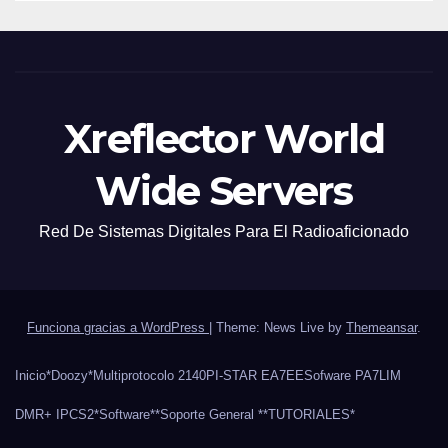
Xreflector World
Wide Servers
Red De Sistemas Digitales Para El Radioaficionado
Funciona gracias a WordPress
|
Theme: News Live by
Themeansar
.
Inicio
*Doozy*
Multiprotocolo 2140
PI-STAR EA7EE
Sofware PA7LIM
DMR+ IPCS2
*Software*
*Soporte General *
*TUTORIALES*