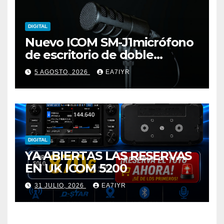
DIGITAL
Nuevo ICOM SM-J1micrófono
de escritorio de doble
elemento premium
5 AGOSTO, 2026
EA7IYR
DIGITAL
YA ABIERTAS LAS RESERVAS
EN UK ICOM 5200
31 JULIO, 2026
EA7IYR