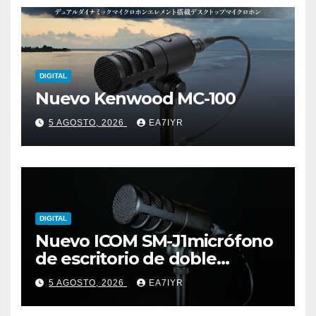
DIGITAL
Nuevo Kenwood MC-100
5 AGOSTO, 2026
EA7IYR
DIGITAL
Nuevo ICOM SM-J1micrófono
de escritorio de doble
elemento premium
5 AGOSTO, 2026
EA7IYR