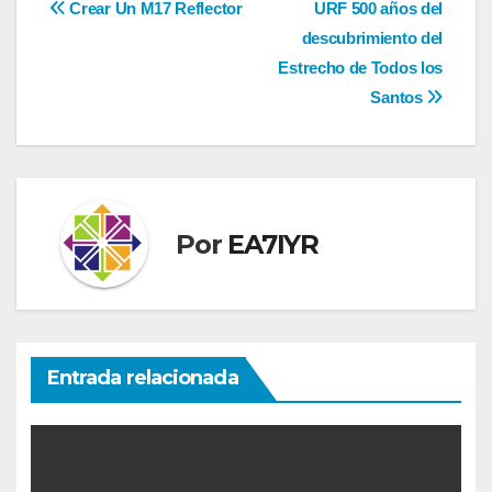
Navegación
Crear Un M17 Reflector
URF 500 años del
descubrimiento del
de
Estrecho de Todos los
entradas
Santos
Por
EA7IYR
Entrada relacionada