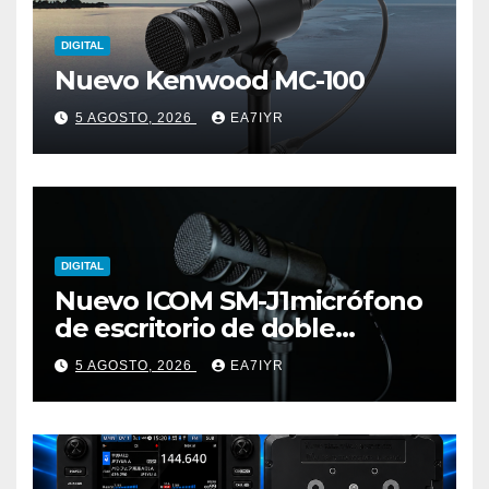
DIGITAL
Nuevo Kenwood MC-100
5 AGOSTO, 2026
EA7IYR
DIGITAL
Nuevo ICOM SM-J1micrófono
de escritorio de doble
elemento premium
5 AGOSTO, 2026
EA7IYR