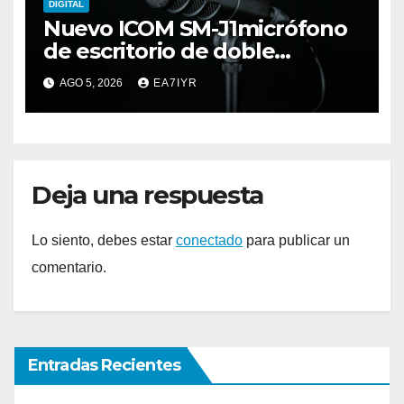
DIGITAL
Nuevo ICOM SM-J1micrófono
de escritorio de doble
elemento premium
AGO 5, 2026
EA7IYR
Deja una respuesta
Lo siento, debes estar
conectado
para publicar un
comentario.
Entradas Recientes